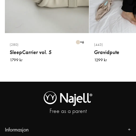
+
6
(280)
(443)
SleepCarrier vol. 5
Gravidpute
1799 kr
1299 kr
Free as a parent
Informasjon