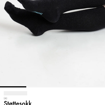
(6)
Støttesokk