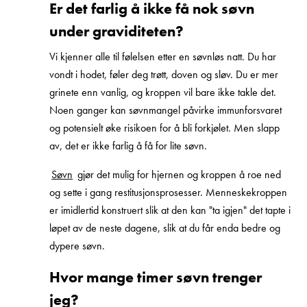
Er det farlig å ikke få nok søvn
under graviditeten?
Vi kjenner alle til følelsen etter en søvnløs natt. Du har
vondt i hodet, føler deg trøtt, doven og sløv. Du er mer
grinete enn vanlig, og kroppen vil bare ikke takle det.
Noen ganger kan søvnmangel påvirke immunforsvaret
og potensielt øke risikoen for å bli forkjølet. Men slapp
av, det er ikke farlig å få for lite søvn.
Søvn
gjør det mulig for hjernen og kroppen å roe ned
og sette i gang restitusjonsprosesser. Menneskekroppen
er imidlertid konstruert slik at den kan "ta igjen" det tapte i
løpet av de neste dagene, slik at du får enda bedre og
dypere søvn.
Hvor mange timer søvn trenger
jeg?