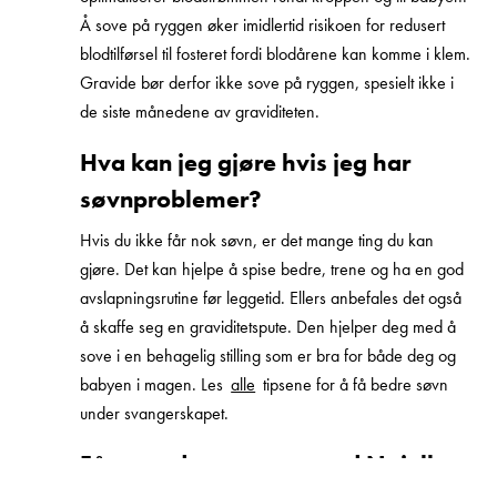
Å sove på ryggen øker imidlertid risikoen for redusert
blodtilførsel til fosteret fordi blodårene kan komme i klem.
Gravide bør derfor ikke sove på ryggen, spesielt ikke i
de siste månedene av graviditeten.
Hva kan jeg gjøre hvis jeg har
søvnproblemer?
Hvis du ikke får nok søvn, er det mange ting du kan
gjøre. Det kan hjelpe å spise bedre, trene og ha en god
avslapningsrutine før leggetid. Ellers anbefales det også
å skaffe seg en graviditetspute. Den hjelper deg med å
sove i en behagelig stilling som er bra for både deg og
babyen i magen. Les
alle
tipsene for å få bedre søvn
under svangerskapet.
Få en god natts søvn med Najells