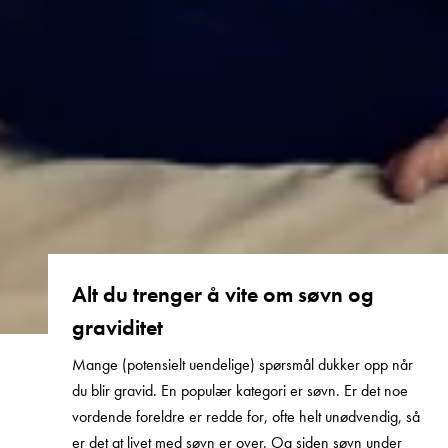
Alt du trenger å vite om søvn og
graviditet
Mange (potensielt uendelige) spørsmål dukker opp når
du blir gravid. En populær kategori er søvn. Er det noe
vordende foreldre er redde for, ofte helt unødvendig, så
er det at livet med søvn er over. Og siden søvn under