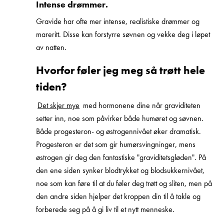
Intense drømmer.
Gravide har ofte mer intense, realistiske drømmer og
mareritt. Disse kan forstyrre søvnen og vekke deg i løpet
av natten.
Hvorfor føler jeg meg så trøtt hele
tiden?
Det skjer mye
med hormonene dine når graviditeten
setter inn, noe som påvirker både humøret og søvnen.
Både progesteron- og østrogennivået øker dramatisk.
Progesteron er det som gir humørsvingninger, mens
østrogen gir deg den fantastiske "graviditetsgløden". På
den ene siden synker blodtrykket og blodsukkernivået,
noe som kan føre til at du føler deg trøtt og sliten, men på
den andre siden hjelper det kroppen din til å takle og
forberede seg på å gi liv til et nytt menneske.