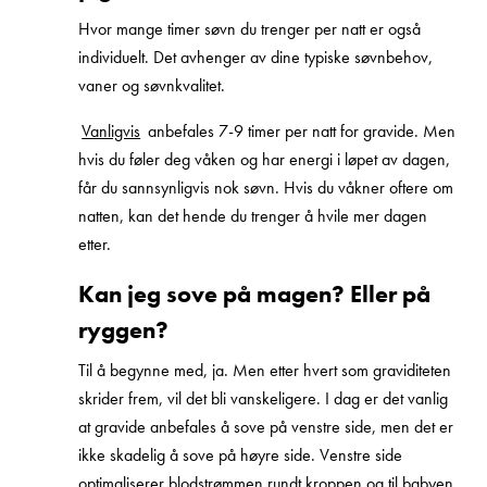
Hvor mange timer søvn du trenger per natt er også
individuelt. Det avhenger av dine typiske søvnbehov,
vaner og søvnkvalitet.
Vanligvis
anbefales 7-9 timer per natt for gravide. Men
hvis du føler deg våken og har energi i løpet av dagen,
får du sannsynligvis nok søvn. Hvis du våkner oftere om
natten, kan det hende du trenger å hvile mer dagen
etter.
Kan jeg sove på magen? Eller på
ryggen?
Til å begynne med, ja. Men etter hvert som graviditeten
skrider frem, vil det bli vanskeligere. I dag er det vanlig
at gravide anbefales å sove på venstre side, men det er
ikke skadelig å sove på høyre side. Venstre side
optimaliserer blodstrømmen rundt kroppen og til babyen.