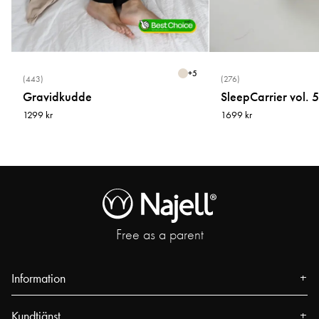
+
5
(443)
(276)
Gravidkudde
SleepCarrier vol. 5
1299 kr
1699 kr
Free as a parent
Information
Om oss
Kundtjänst