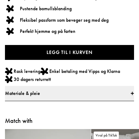
Pustende bomullsblanding
Fleksibel passform som beveger seg med deg
Perfekt hjemme og på farten
LEGG TIL I KURVEN
Rask levering
Enkel betaling med Vipps og Klarna
30 dagers returrett
Materiale & pleie
Materiale
* 87 % bomull
Match with
* 12 % polyester
* 1 % elastan
Viral på TikTok
* Alle tekstiler er testet for skadelige stoffer av et markedsledende testinstitutt.