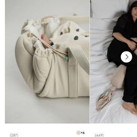
* Alle deler er testet for skadelige stoffer.
Stell
* Maskinvask 40°C
* Ikke bruk blekemiddel
* Må ikke tørketromles
* Må ikke strykes
* Må ikke renses
Mål
* Én størrelse (36–39)
+
6
(287)
(449)