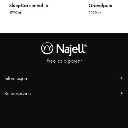
SleepCarrier vol. 5
Gravidpute
1799 kr
1299 kr
Free as a parent
Informasjon
Om oss
Kundeservice
Presse
Kontakt
Arrangementer
Vanlige spørsmål
Våre butikker
Spor din bestilling