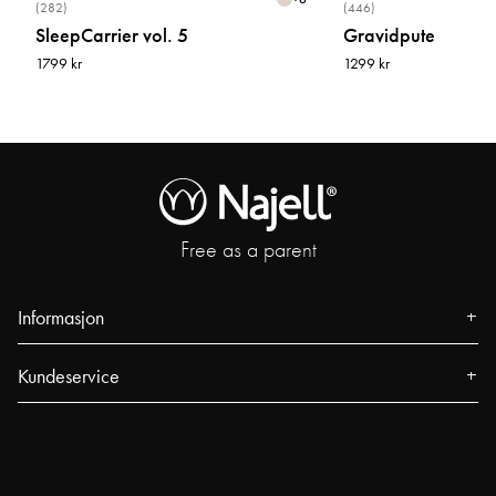
(282)
(446)
SleepCarrier vol. 5
Gravidpute
1799 kr
1299 kr
Free as a parent
Informasjon
Om oss
Kundeservice
Presse
Kontakt
Arrangementer
Vanlige spørsmål
Våre butikker