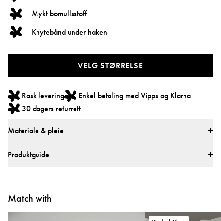
Mykt bomullsstoff
Knytebånd under haken
VELG STØRRELSE
Rask levering
Enkel betaling med Vipps og Klarna
30 dagers returrett
Materiale & pleie
Materialer
Produktguide
• 100 % bomull
Størrelsesguide
• Alle tekstiler er testet for skadelige stoffer av et markedsledende
testinstitutt.
Match with
• Alle deler er testet for skadelige stoffer.