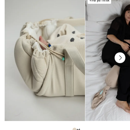
Vedlikehold
Viral på TikTok
• Vaskes på 40 °C
• Ikke rens
• Ikke bruk tøymykner
• Ikke tørketromles
Hvis du har spørsmål eller trenger hjelp til å velge størrelse, ikke nøl med å
kontakte oss på
help@najell.com
+
6