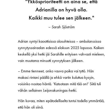
"
Ykkösprioriteetti on aina se, että
Adrianilla on hyvä olla.
Kaikki muu tulee sen jälkeen."
–
Sarah Sjöström
Adrian syntyi kaoottisissa olosuhteissa – ambulanssissa
synnytyssairaalan edessä elokuun 2025 lopussa. Kaiken
keskellä yksi hetki jäi Sarahille erityisen vahvasti mieleen,
vain muutama minuutti synnytyksen jälkeen.
–
Emme tienneet, onko vauva poika vai tyttö. Hän
makasi rintani päällä ja ehkä vartin kuluttua kysyin,
voisinko nostaa häntä. ’Katsotaan mitä tää on!’ Siitä tuli
vähän sellainen Leijonakuningas‑hetki.
Hän kuvaa, miten epätodelliselta tuntui todella ymmärtää,
että hän oli siinä.