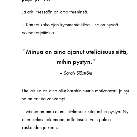
Ja arki itsessään on oma treeninsä.
–
Kannat koko ajan kymmentä kiloa – se on hyvää
voimaharjoittelua.
"
Minua on aina ajanut uteliaisuus siitä,
mihin pystyn."
–
Sarah Sjöström
Uteliaisuus on aina ollut Sarahin suurin motivaattori, ja nyt
se on entistä vahvempi.
–
Minua on aina ajanut uteliaisuus siitä, mihin pystyn. Nyt
olen utelias näkemään, mille tasolle voin palata
raskauden jälkeen.