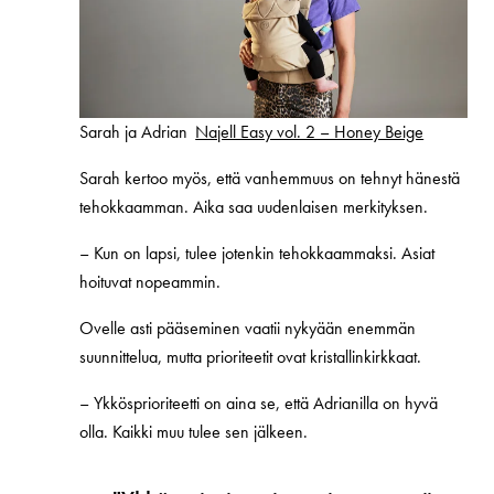
Sarah ja Adrian
Najell Easy vol. 2 – Honey Beige
Sarah kertoo myös, että vanhemmuus on tehnyt hänestä
tehokkaamman. Aika saa uudenlaisen merkityksen.
–
Kun on lapsi, tulee jotenkin tehokkaammaksi. Asiat
hoituvat nopeammin.
Ovelle asti pääseminen vaatii nykyään enemmän
suunnittelua, mutta prioriteetit ovat kristallinkirkkaat.
–
Ykkösprioriteetti on aina se, että Adrianilla on hyvä
olla. Kaikki muu tulee sen jälkeen.