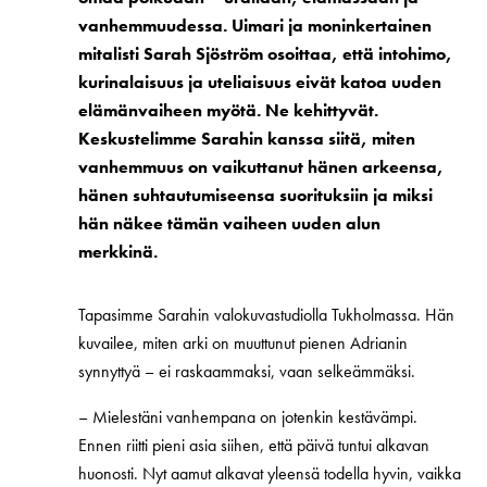
vanhemmuudessa. Uimari ja moninkertainen
mitalisti Sarah Sjöström osoittaa, että intohimo,
kurinalaisuus ja uteliaisuus eivät katoa uuden
elämänvaiheen myötä. Ne kehittyvät.
Keskustelimme Sarahin kanssa siitä, miten
vanhemmuus on vaikuttanut hänen arkeensa,
hänen suhtautumiseensa suorituksiin ja miksi
hän näkee tämän vaiheen uuden alun
merkkinä.
Tapasimme Sarahin valokuvastudiolla Tukholmassa. Hän
kuvailee, miten arki on muuttunut pienen Adrianin
synnyttyä – ei raskaammaksi, vaan selkeämmäksi.
–
Mielestäni vanhempana on jotenkin kestävämpi.
Ennen riitti pieni asia siihen, että päivä tuntui alkavan
huonosti. Nyt aamut alkavat yleensä todella hyvin, vaikka